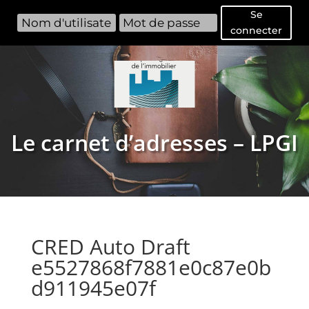
Se
connecter
Le carnet d’adresses – LPGI
CRED Auto Draft
e5527868f7881e0c87e0b
d911945e07f