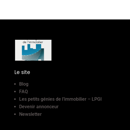
Le site
Blog
FAQ
Les petits génies de l’immobilier – LPGI
Devenir annonceur
Newsletter