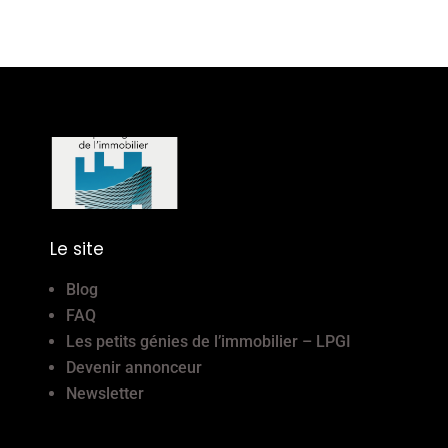
Le site
Blog
FAQ
Les petits génies de l’immobilier – LPGI
Devenir annonceur
Newsletter