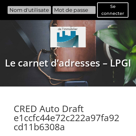
Se
connecter
Le carnet d’adresses – LPGI
CRED Auto Draft
e1ccfc44e72c222a97fa92
cd11b6308a