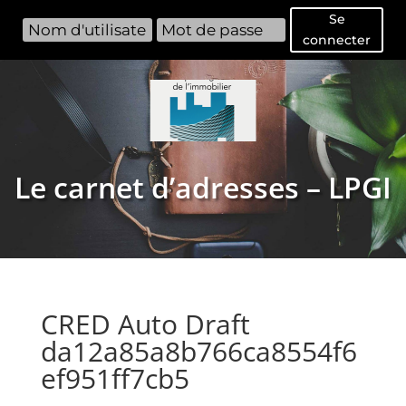
Se
connecter
Le carnet d’adresses – LPGI
CRED Auto Draft
da12a85a8b766ca8554f6
ef951ff7cb5