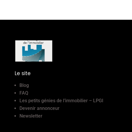
Le site
Blog
FAQ
Les petits génies de l’immobilier – LPGI
Devenir annonceur
Newsletter