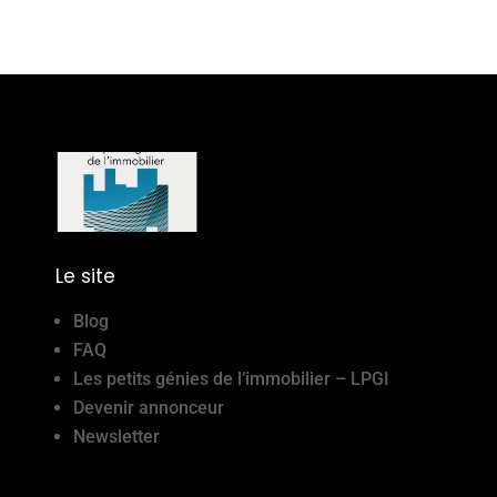
Le site
Blog
FAQ
Les petits génies de l’immobilier – LPGI
Devenir annonceur
Newsletter