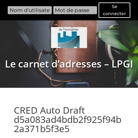
Se
connecter
Le carnet d’adresses – LPGI
CRED Auto Draft
d5a083ad4bdb2f925f94b
2a371b5f3e5