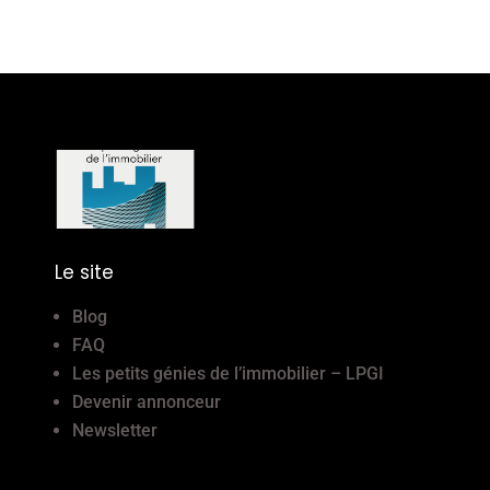
Le site
Blog
FAQ
Les petits génies de l’immobilier – LPGI
Devenir annonceur
Newsletter