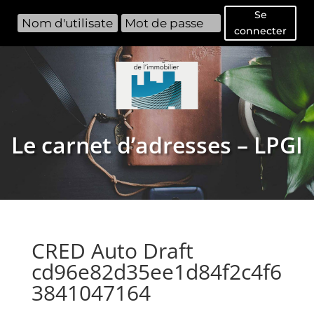
Se
connecter
Le carnet d’adresses – LPGI
CRED Auto Draft
cd96e82d35ee1d84f2c4f6
3841047164