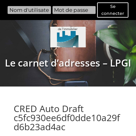
Se
connecter
Le carnet d’adresses – LPGI
CRED Auto Draft
c5fc930ee6df0dde10a29f
d6b23ad4ac