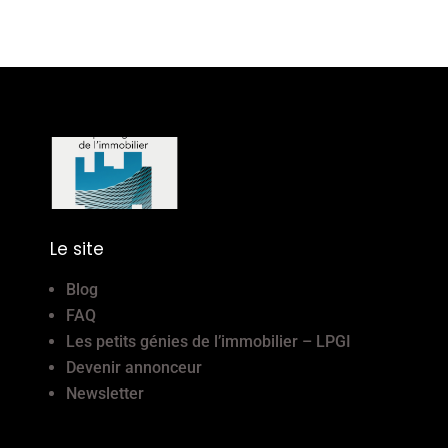
Le site
Blog
FAQ
Les petits génies de l’immobilier – LPGI
Devenir annonceur
Newsletter