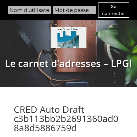
Se
connecter
Le carnet d’adresses – LPGI
CRED Auto Draft
c3b113bb2b2691360ad0
8a8d5886759d