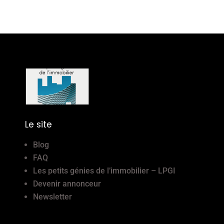
Le site
Blog
FAQ
Les petits génies de l’immobilier – LPGI
Devenir annonceur
Newsletter