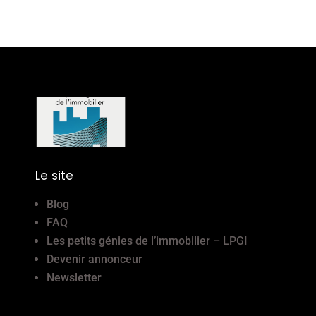
Le site
Blog
FAQ
Les petits génies de l’immobilier – LPGI
Devenir annonceur
Newsletter