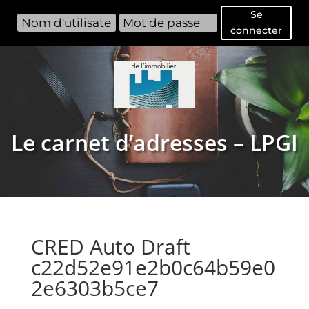
Se
connecter
Le carnet d’adresses – LPGI
CRED Auto Draft
c22d52e91e2b0c64b59e0
2e6303b5ce7