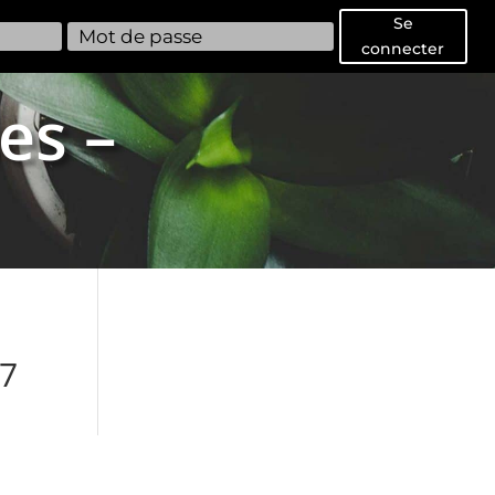
Se
connecter
es –
e7