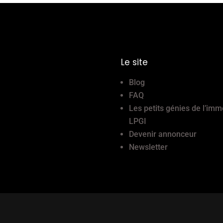
Le site
Blog
FAQ
Les petits génies de l’imm
LPGI
Devenir annonceur
Newsletter