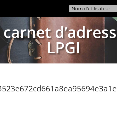
 carnet d’adress
LPGI
a3523e672cd661a8ea95694e3a1