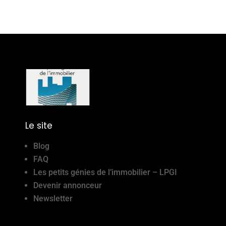
Le site
Blog
FAQ
Les petits génies de l’immobilier – LPGI
Devenir annonceur
Newsletter