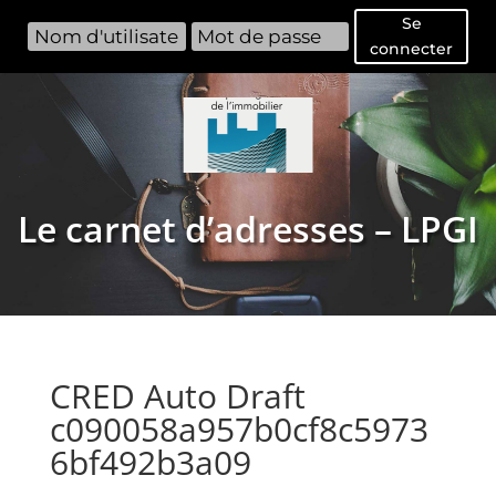
Se
connecter
Le carnet d’adresses – LPGI
CRED Auto Draft
c090058a957b0cf8c5973
6bf492b3a09