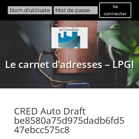
Se
connecter
Le carnet d’adresses – LPGI
CRED Auto Draft
be8580a75d975dadb6fd5
47ebcc575c8