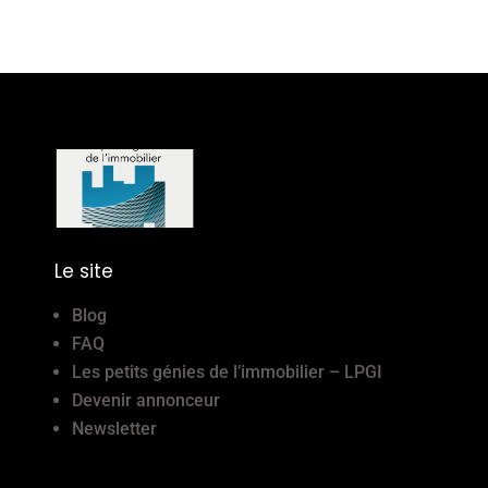
Le site
Blog
FAQ
Les petits génies de l’immobilier – LPGI
Devenir annonceur
Newsletter