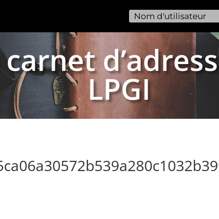
 carnet d’adress
LPGI
85ca06a30572b539a280c1032b39