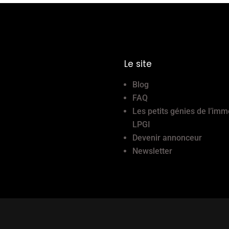
Le site
Blog
FAQ
Les petits génies de l’imm
LPGI
Devenir annonceur
Newsletter