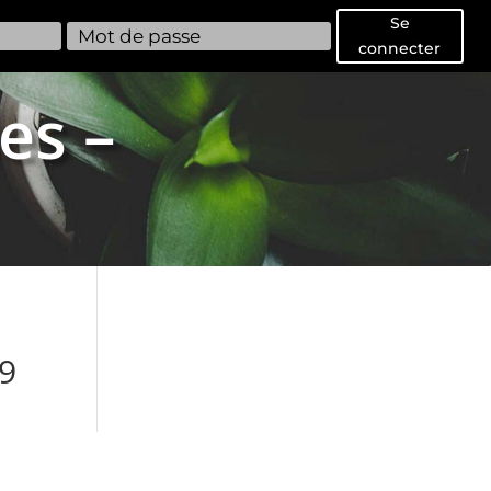
Se
connecter
es –
9