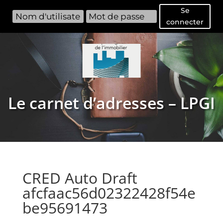
Se
connecter
Le carnet d’adresses – LPGI
CRED Auto Draft
afcfaac56d02322428f54e
be95691473