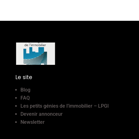
Le site
Blog
FAQ
Les petits génies de l’immobilier – LPGI
Devenir annonceur
Newsletter