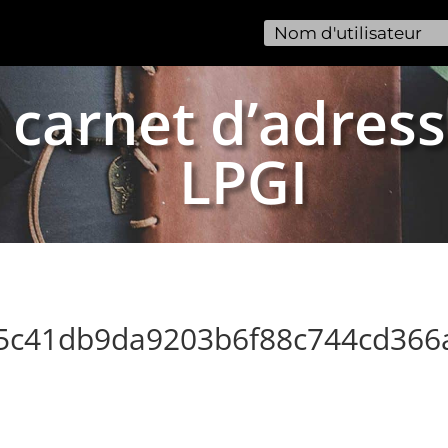
 carnet d’adress
LPGI
45c41db9da9203b6f88c744cd366