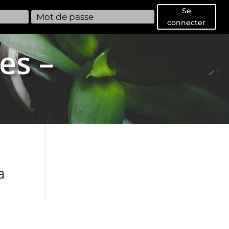
Se
connecter
es –
a