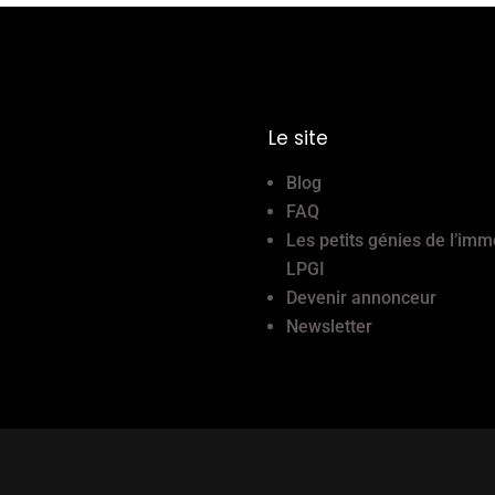
Le site
Blog
FAQ
Les petits génies de l’imm
LPGI
Devenir annonceur
Newsletter