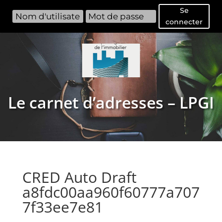
Se
connecter
Le carnet d’adresses – LPGI
CRED Auto Draft
a8fdc00aa960f60777a707
7f33ee7e81