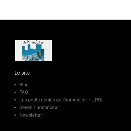
Le site
Blog
FAQ
Les petits génies de l’immobilier – LPGI
Devenir annonceur
Newsletter