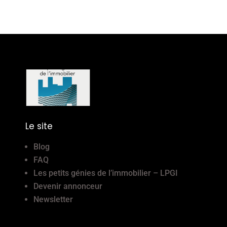
Le site
Blog
FAQ
Les petits génies de l’immobilier – LPGI
Devenir annonceur
Newsletter