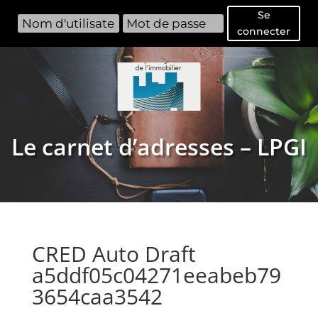
Se
connecter
Le carnet d’adresses – LPGI
CRED Auto Draft
a5ddf05c04271eeabeb79
3654caa3542