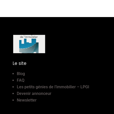
Le site
Blog
FAQ
Les petits génies de l’immobilier – LPGI
Devenir annonceur
Newsletter