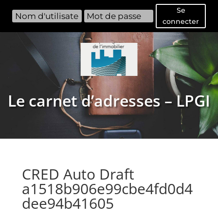
Se
connecter
Le carnet d’adresses – LPGI
CRED Auto Draft
a1518b906e99cbe4fd0d4
dee94b41605