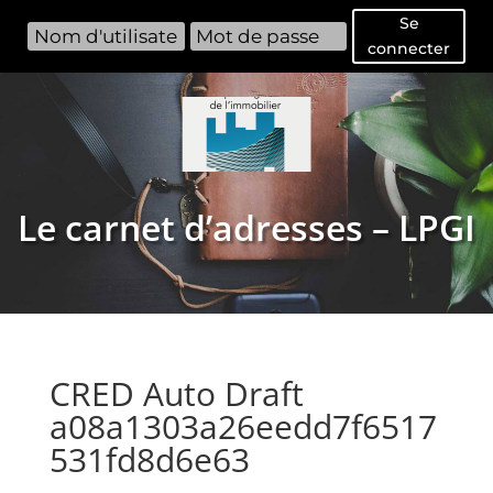
Se
connecter
Le carnet d’adresses – LPGI
CRED Auto Draft
a08a1303a26eedd7f6517
531fd8d6e63