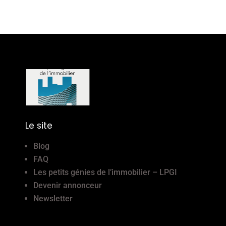
Le site
Blog
FAQ
Les petits génies de l’immobilier – LPGI
Devenir annonceur
Newsletter