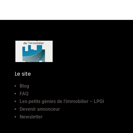
Le site
Blog
FAQ
Les petits génies de l’immobilier – LPGI
Devenir annonceur
Newsletter