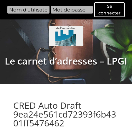
Se
connecter
Le carnet d’adresses – LPGI
CRED Auto Draft
9ea24e561cd72393f6b43
01ff5476462