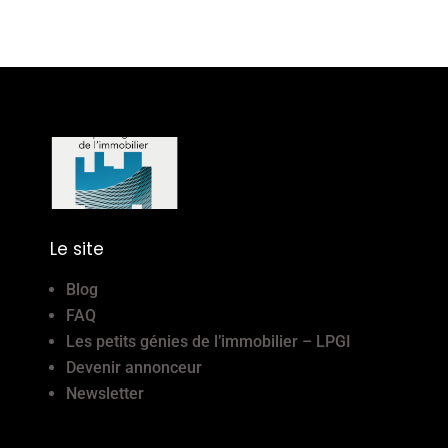
Le site
Blog
FAQ
Les petits génies de l’immobilier – LPGI
Devenir annonceur
Newsletter