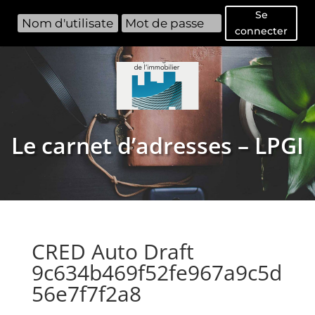
Se
connecter
Le carnet d’adresses – LPGI
CRED Auto Draft
9c634b469f52fe967a9c5d
56e7f7f2a8