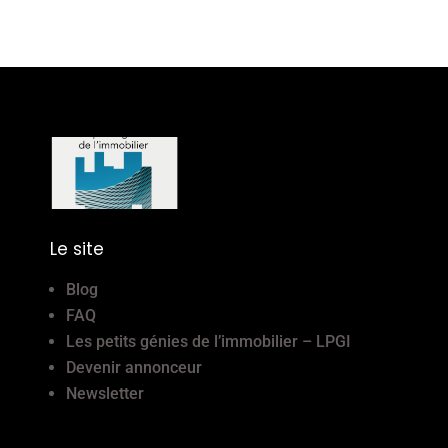
Le site
Blog
FAQ
Les petits génies de l’immobilier – LPGI
Devenir annonceur
Newsletter