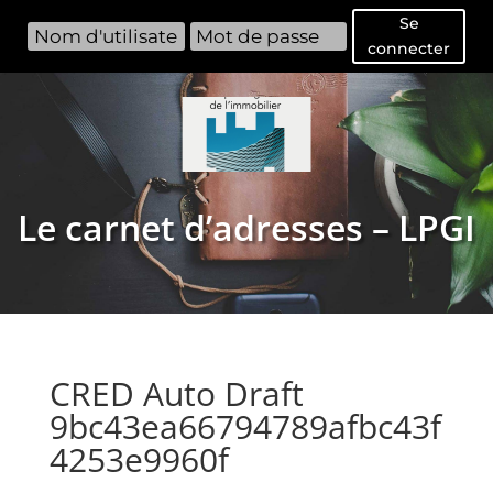
Se
connecter
Le carnet d’adresses – LPGI
CRED Auto Draft
9bc43ea66794789afbc43f
4253e9960f