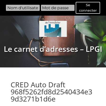
Se
connecter
Le carnet d’adresses – LPGI
CRED Auto Draft
968f5262fd8d2540434e3
9d3271b1d6e