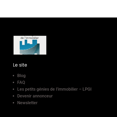
Le site
Blog
FAQ
Les petits génies de l’immobilier – LPGI
Devenir annonceur
Newsletter