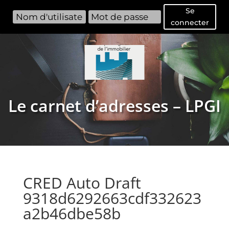
Se
connecter
Le carnet d’adresses – LPGI
CRED Auto Draft
9318d6292663cdf332623
a2b46dbe58b