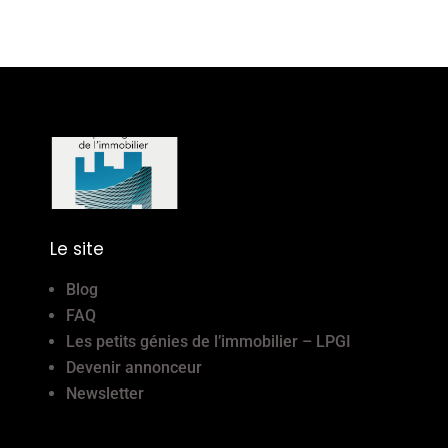
Le site
Blog
FAQ
Les petits génies de l’immobilier – LPGI
Devenir annonceur
Newsletter