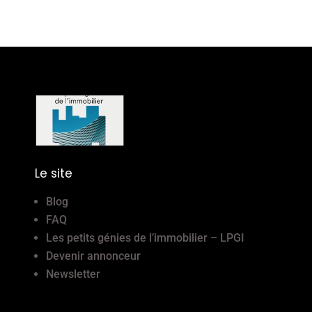
Le site
Blog
FAQ
Les petits génies de l’immobilier – LPGI
Devenir annonceur
Newsletter