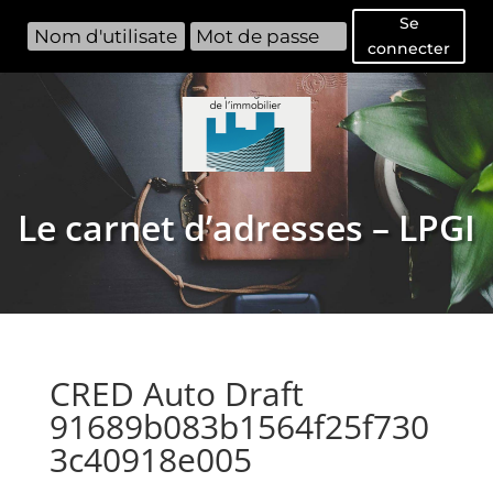
Se
connecter
Le carnet d’adresses – LPGI
CRED Auto Draft
91689b083b1564f25f730
3c40918e005