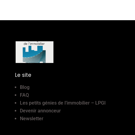
Le site
Blog
FAQ
Les petits génies de l’immobilier – LPGI
Devenir annonceur
Newsletter