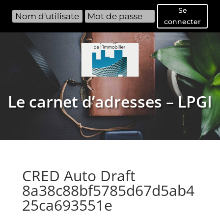
Se
connecter
Le carnet d’adresses – LPGI
CRED Auto Draft
8a38c88bf5785d67d5ab4
25ca693551e