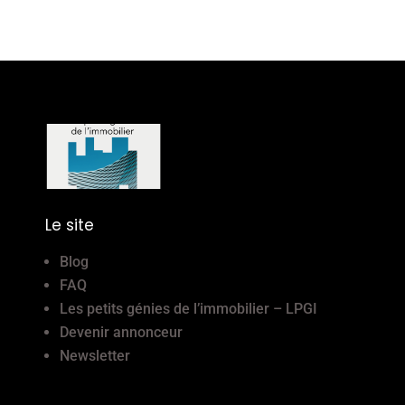
Le site
Blog
FAQ
Les petits génies de l’immobilier – LPGI
Devenir annonceur
Newsletter