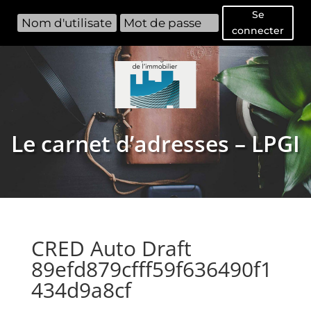
Se
connecter
Le carnet d’adresses – LPGI
CRED Auto Draft
89efd879cfff59f636490f1
434d9a8cf