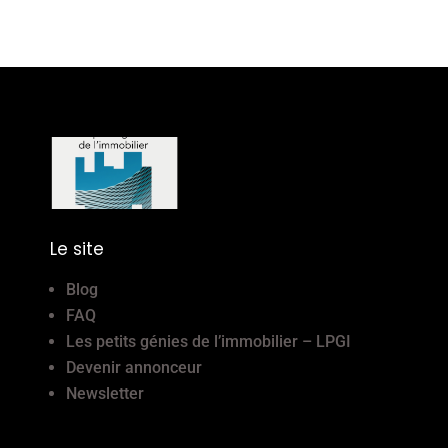
Le site
Blog
FAQ
Les petits génies de l’immobilier – LPGI
Devenir annonceur
Newsletter