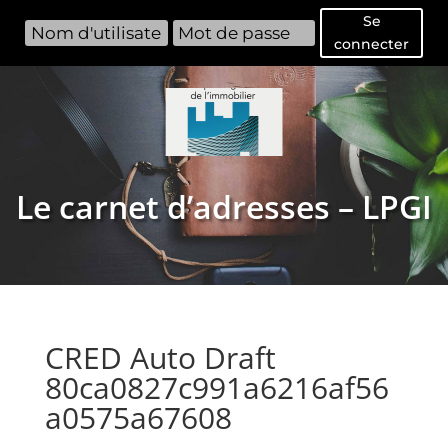
Se
connecter
Le carnet d’adresses – LPGI
CRED Auto Draft
80ca0827c991a6216af56
a0575a67608