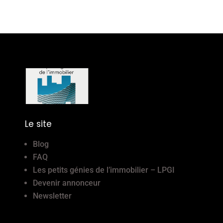
Le site
Blog
FAQ
Les petits génies de l’immobilier – LPGI
Devenir annonceur
Newsletter