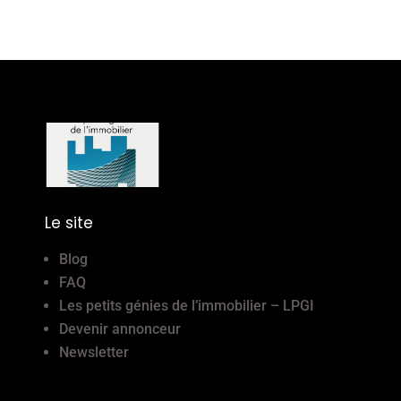
Le site
Blog
FAQ
Les petits génies de l’immobilier – LPGI
Devenir annonceur
Newsletter