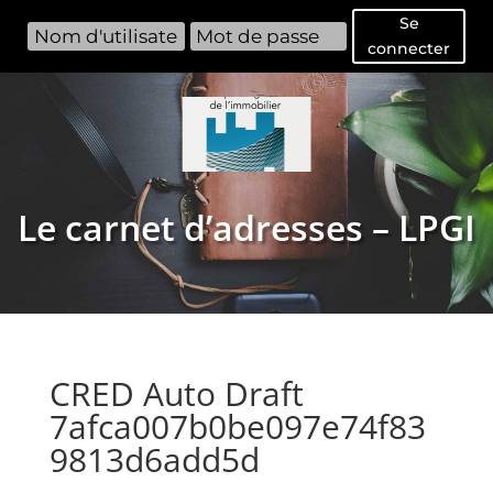
Se
connecter
Le carnet d’adresses – LPGI
CRED Auto Draft
7afca007b0be097e74f83
9813d6add5d