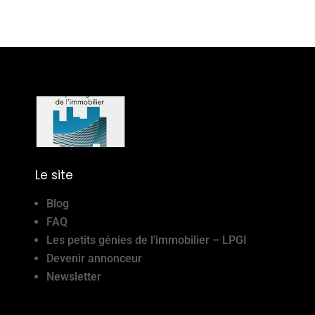
Le site
Blog
FAQ
Les petits génies de l’immobilier – LPGI
Devenir annonceur
Newsletter