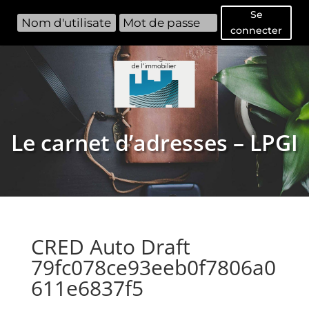
Se
connecter
Le carnet d’adresses – LPGI
CRED Auto Draft
79fc078ce93eeb0f7806a0
611e6837f5