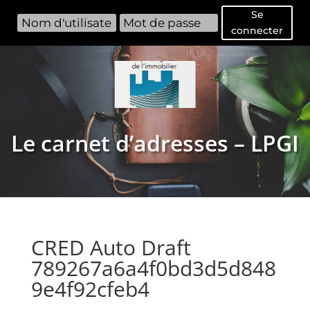
Se
connecter
Le carnet d’adresses – LPGI
CRED Auto Draft
789267a6a4f0bd3d5d848
9e4f92cfeb4