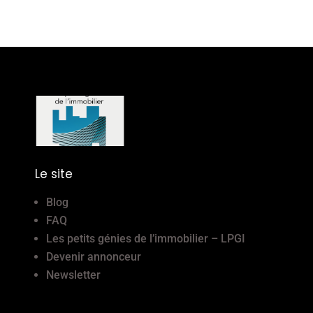
Le site
Blog
FAQ
Les petits génies de l’immobilier – LPGI
Devenir annonceur
Newsletter