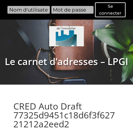
Se
connecter
Le carnet d’adresses – LPGI
CRED Auto Draft
77325d9451c18d6f3f627
21212a2eed2