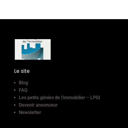
Le site
Blog
FAQ
Les petits génies de l’immobilier – LPGI
Devenir annonceur
Newsletter