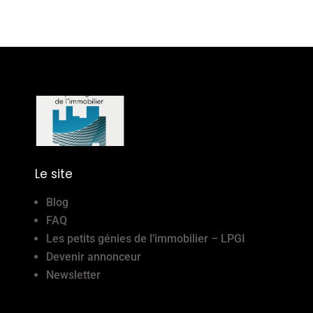
Le site
Blog
FAQ
Les petits génies de l’immobilier – LPGI
Devenir annonceur
Newsletter