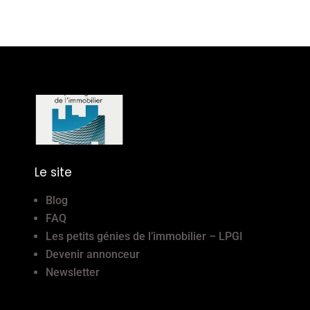
Le site
Blog
FAQ
Les petits génies de l’immobilier – LPGI
Devenir annonceur
Newsletter