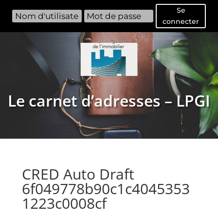
Se
connecter
Le carnet d’adresses – LPGI
CRED Auto Draft
6f049778b90c1c4045353
1223c0008cf