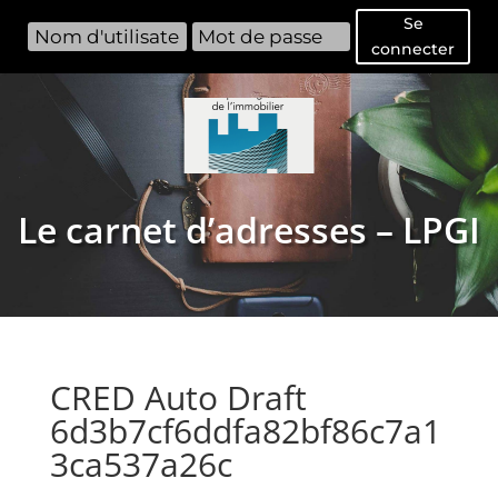
Se
connecter
Le carnet d’adresses – LPGI
CRED Auto Draft
6d3b7cf6ddfa82bf86c7a1
3ca537a26c