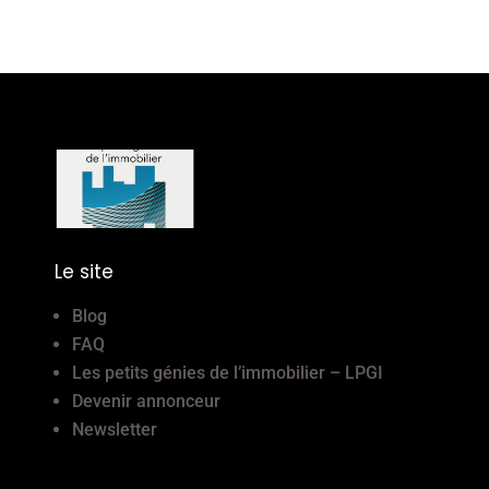
Le site
Blog
FAQ
Les petits génies de l’immobilier – LPGI
Devenir annonceur
Newsletter