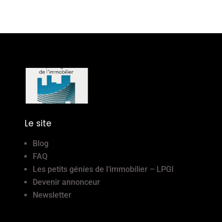
Le site
Blog
FAQ
Les petits génies de l’immobilier – LPGI
Devenir annonceur
Newsletter