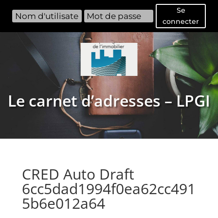
Se
connecter
Le carnet d’adresses – LPGI
CRED Auto Draft
6cc5dad1994f0ea62cc491
5b6e012a64