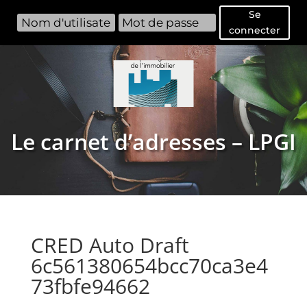
Se
connecter
Le carnet d’adresses – LPGI
CRED Auto Draft
6c561380654bcc70ca3e4
73fbfe94662