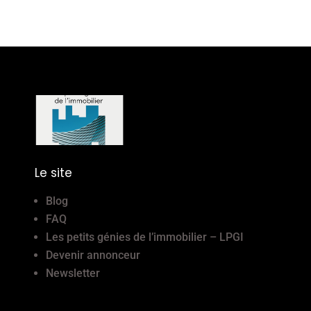
Le site
Blog
FAQ
Les petits génies de l’immobilier – LPGI
Devenir annonceur
Newsletter