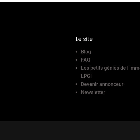
Le site
Blog
FAQ
Les petits génies de l’imm
LPGI
Devenir annonceur
Newsletter