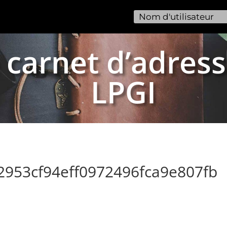
 carnet d’adress
LPGI
2953cf94eff0972496fca9e807fb