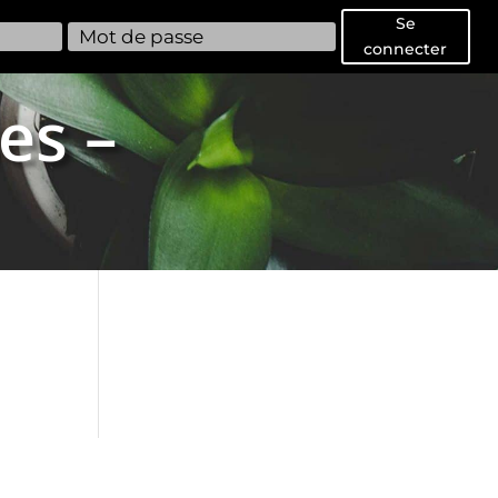
Se
connecter
es –