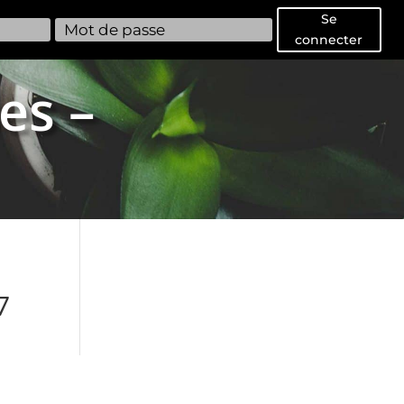
Se
connecter
es –
7