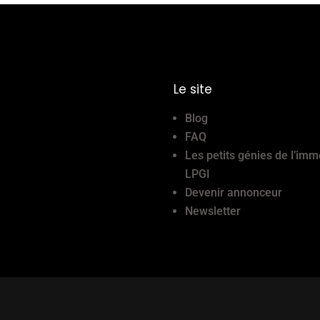
Le site
Blog
FAQ
Les petits génies de l’imm
LPGI
Devenir annonceur
Newsletter