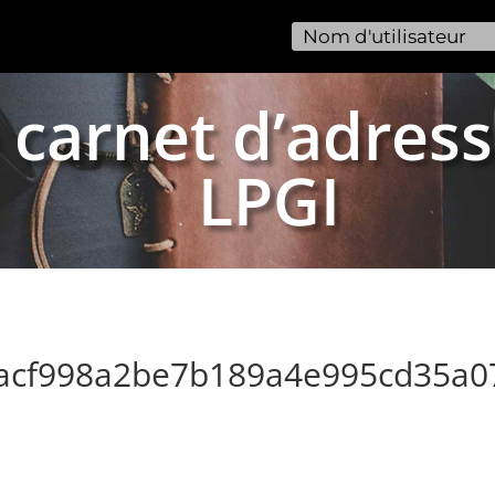
 carnet d’adress
LPGI
0acf998a2be7b189a4e995cd35a0