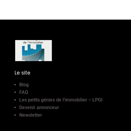
Le site
Blog
FAQ
Les petits génies de l’immobilier – LPGI
Devenir annonceur
Newsletter