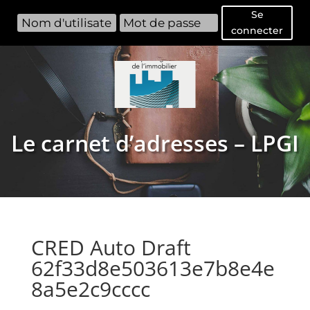
Se
connecter
Le carnet d’adresses – LPGI
CRED Auto Draft
62f33d8e503613e7b8e4e
8a5e2c9cccc