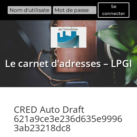
Se
connecter
Le carnet d’adresses – LPGI
CRED Auto Draft
621a9ce3e236d635e9996
3ab23218dc8