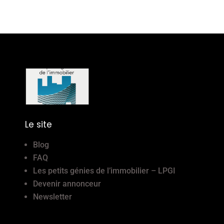
Le site
Blog
FAQ
Les petits génies de l’immobilier – LPGI
Devenir annonceur
Newsletter