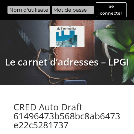
Se
connecter
Le carnet d’adresses – LPGI
CRED Auto Draft
61496473b568bc8ab6473
e22c5281737