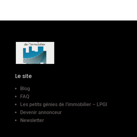
Le site
Blog
FAQ
Les petits génies de l’immobilier – LPGI
Devenir annonceur
Newsletter