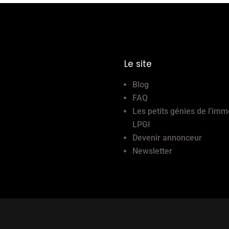
Le site
Blog
FAQ
Les petits génies de l’imm
LPGI
Devenir annonceur
Newsletter