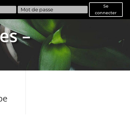
Se
connecter
es –
be