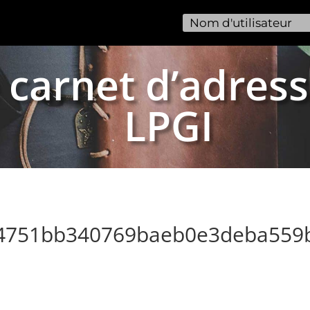
 carnet d’adress
LPGI
84751bb340769baeb0e3deba559