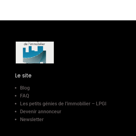
Le site
Blog
FAQ
Les petits génies de l’immobilier – LPGI
Devenir annonceur
Newsletter