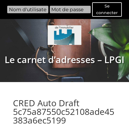
Se
connecter
Le carnet d’adresses – LPGI
CRED Auto Draft
5c75a87550c52108ade45
383a6ec5199