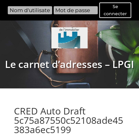
Se
connecter
Le carnet d’adresses – LPGI
CRED Auto Draft
5c75a87550c52108ade45
383a6ec5199