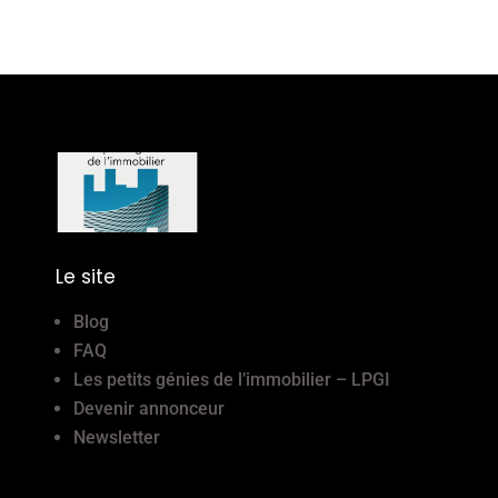
Le site
Blog
FAQ
Les petits génies de l’immobilier – LPGI
Devenir annonceur
Newsletter