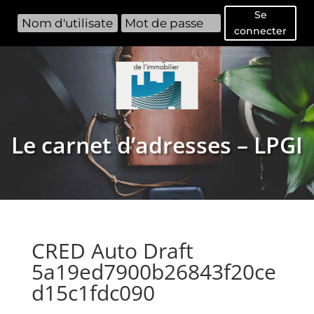
Se
connecter
Le carnet d’adresses – LPGI
CRED Auto Draft
5a19ed7900b26843f20ce
d15c1fdc090