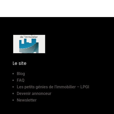
Le site
Blog
FAQ
Les petits génies de l’immobilier – LPGI
Devenir annonceur
Newsletter