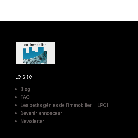
Le site
Blog
FAQ
Les petits génies de l’immobilier – LPGI
Devenir annonceur
Newsletter