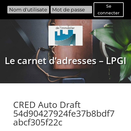
Se
connecter
Le carnet d’adresses – LPGI
CRED Auto Draft
54d90427924fe37b8bdf7
abcf305f22c