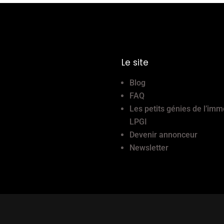
Le site
Blog
FAQ
Les petits génies de l’imm
LPGI
Devenir annonceur
Newsletter