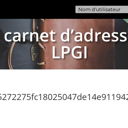
 carnet d’adress
LPGI
55272275fc18025047de14e91194