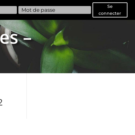
Se
connecter
es –
2