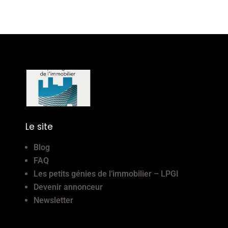
Le site
Blog
FAQ
Les petits génies de l’immobilier – LPGI
Devenir annonceur
Newsletter