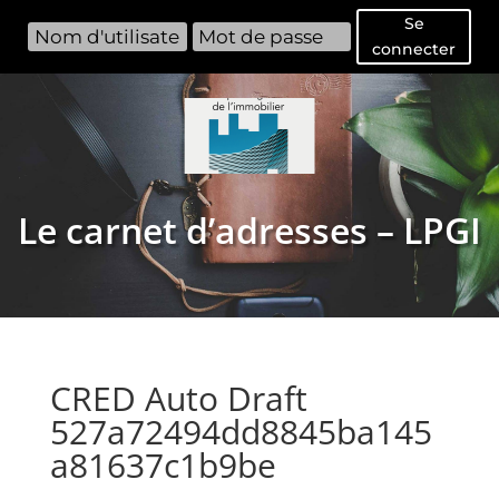
Se
connecter
Le carnet d’adresses – LPGI
CRED Auto Draft
527a72494dd8845ba145
a81637c1b9be