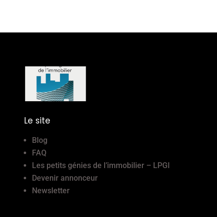
Le site
Blog
FAQ
Les petits génies de l’immobilier – LPGI
Devenir annonceur
Newsletter