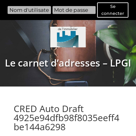
Se
connecter
Le carnet d’adresses – LPGI
CRED Auto Draft
4925e94dfb98f8035eeff4
be144a6298